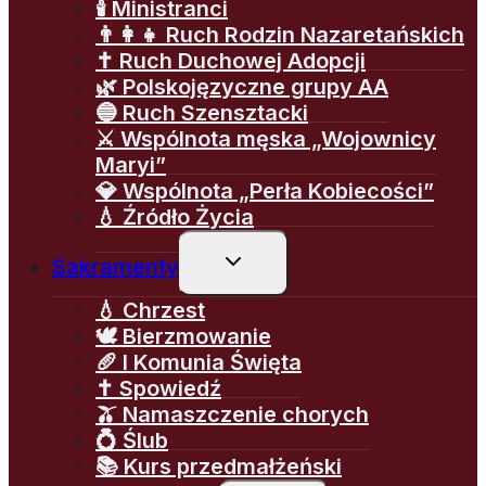
🕯️ Ministranci
👨‍👩‍👧 Ruch Rodzin Nazaretańskich
✝️ Ruch Duchowej Adopcji
🌿 Polskojęzyczne grupy AA
🔵 Ruch Szensztacki
⚔️ Wspólnota męska „Wojownicy
Maryi”
💎 Wspólnota „Perła Kobiecości”
💧 Źródło Życia
Przełącz
Sakramenty
menu
podrzędne
💧 Chrzest
🕊️ Bierzmowanie
🥖 I Komunia Święta
✝️ Spowiedź
🫒 Namaszczenie chorych
💍 Ślub
📚 Kurs przedmałżeński