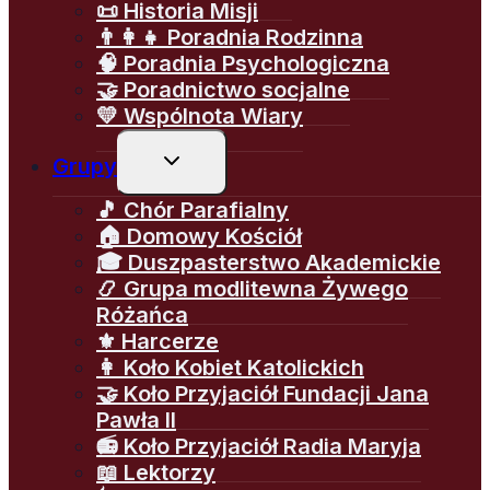
📜 Historia Misji
👨‍👩‍👧 Poradnia Rodzinna
🧠 Poradnia Psychologiczna
🤝 Poradnictwo socjalne
💛 Wspólnota Wiary
Przełącz
Grupy
menu
podrzędne
🎵 Chór Parafialny
🏠 Domowy Kościół
🎓 Duszpasterstwo Akademickie
📿 Grupa modlitewna Żywego
Różańca
⚜️ Harcerze
👩 Koło Kobiet Katolickich
🤝 Koło Przyjaciół Fundacji Jana
Pawła II
📻 Koło Przyjaciół Radia Maryja
📖 Lektorzy