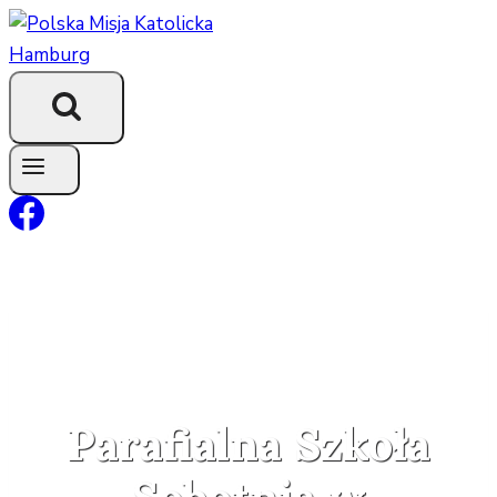
Przejdź
do
treści
Parafialna Szkoła