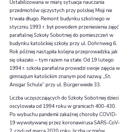
Ustabilizowana w miarę sytuacja nauczania
przedmiotów ojczystych przy polskiej Misji nie
trwała długo. Remont budynku szkolnego w
styczniu 1993 r. był powodem przeniesienia zajęć
parafialnej Szkoły Sobotniej do pomieszczeń w
budynku katolickiej szkoły przy ul. Dohrnweg 6.
Rok później nastąpiła kolejna przeprowadzka, jak
się okazało – tym razem na stałe. Od 19 lutego
1994 r. szkoła parafialna prowadzi swoje zajęcia w
gimnazjum katolickim znanym pod nazwą: „St.
Ansgar Schule” przy ul. Bürgerweide 33.
Liczba uczęszczających do Szkoły Sobotniej dzieci
oscylowała od 1994 roku w granicach 400-430.
Po wybuchu pandemii zakaźnej choroby COVID-
19 wywoływanej przez koronawirusa SARS-CoV-
2, czyli od marca 2020 roku, liczba uczniów