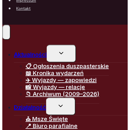
Impressum
Kontakt
Przełącz
Aktualności
menu
podrzędne
📋 Ogłoszenia duszpasterskie
📖 Kronika wydarzeń
✈️ Wyjazdy — zapowiedzi
📸 Wyjazdy — relacje
📁 Archiwum (2009–2026)
Przełącz
Działalność
menu
podrzędne
⛪ Msze Święte
📍 Biuro parafialne