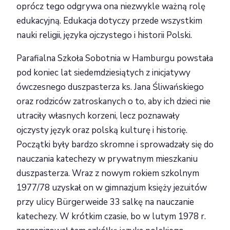
oprócz tego odgrywa ona niezwykle ważną rolę
edukacyjną. Edukacja dotyczy przede wszystkim
nauki religii, języka ojczystego i historii Polski.
Parafialna Szkoła Sobotnia w Hamburgu powstała
pod koniec lat siedemdziesiątych z inicjatywy
ówczesnego duszpasterza ks. Jana Śliwańskiego
oraz rodziców zatroskanych o to, aby ich dzieci nie
utraciły własnych korzeni, lecz poznawały
ojczysty język oraz polską kulturę i historię.
Początki były bardzo skromne i sprowadzały się do
nauczania katechezy w prywatnym mieszkaniu
duszpasterza. Wraz z nowym rokiem szkolnym
1977/78 uzyskał on w gimnazjum księży jezuitów
przy ulicy Bürgerweide 33 salkę na nauczanie
katechezy. W krótkim czasie, bo w lutym 1978 r.