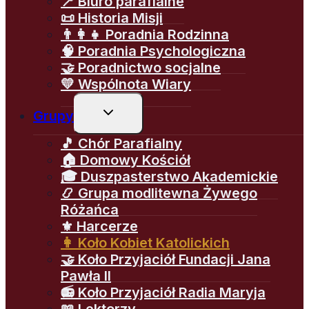
📍 Biuro parafialne
📜 Historia Misji
👨‍👩‍👧 Poradnia Rodzinna
🧠 Poradnia Psychologiczna
🤝 Poradnictwo socjalne
💛 Wspólnota Wiary
Przełącz
Grupy
menu
podrzędne
🎵 Chór Parafialny
🏠 Domowy Kościół
🎓 Duszpasterstwo Akademickie
📿 Grupa modlitewna Żywego
Różańca
⚜️ Harcerze
👩 Koło Kobiet Katolickich
🤝 Koło Przyjaciół Fundacji Jana
Pawła II
📻 Koło Przyjaciół Radia Maryja
📖 Lektorzy