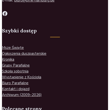
E-mail:
biuro@pmk-hamburg.de
Szybki dostęp
Msze Święte
Ogłoszenia duszpasterskie
Kronika
Grupy Parafialne
Szkoła sobotnia
Wystąpienie z Kościoła
Biuro Parafialne
Kontakt i dojazd
Archiwum (2009–2026)
Polecane strony