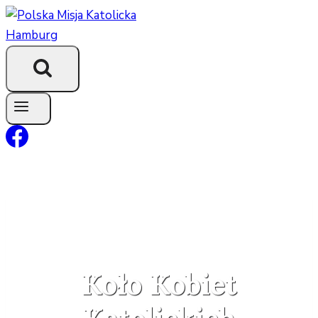
Przejdź
do
treści
Koło Kobiet