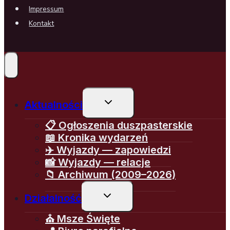
Impressum
Kontakt
Przełącz
Aktualności
menu
podrzędne
📋 Ogłoszenia duszpasterskie
📖 Kronika wydarzeń
✈️ Wyjazdy — zapowiedzi
📸 Wyjazdy — relacje
📁 Archiwum (2009–2026)
Przełącz
Działalność
menu
podrzędne
⛪ Msze Święte