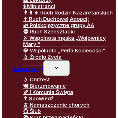
🕯️ Ministranci
👨‍👩‍👧 Ruch Rodzin Nazaretańskich
✝️ Ruch Duchowej Adopcji
🌿 Polskojęzyczne grupy AA
🔵 Ruch Szensztacki
⚔️ Wspólnota męska „Wojownicy
Maryi”
💎 Wspólnota „Perła Kobiecości”
💧 Źródło Życia
Przełącz
Sakramenty
menu
podrzędne
💧 Chrzest
🕊️ Bierzmowanie
🥖 I Komunia Święta
✝️ Spowiedź
🫒 Namaszczenie chorych
💍 Ślub
📚 Kurs przedmałżeński