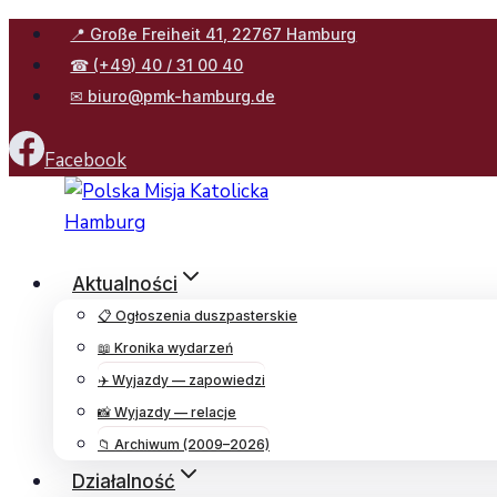
Przejdź
📍 Große Freiheit 41, 22767 Hamburg
do
☎ (+49) 40 / 31 00 40
treści
✉ biuro@pmk-hamburg.de
Facebook
Aktualności
📋 Ogłoszenia duszpasterskie
📖 Kronika wydarzeń
✈️ Wyjazdy — zapowiedzi
📸 Wyjazdy — relacje
📁 Archiwum (2009–2026)
Działalność