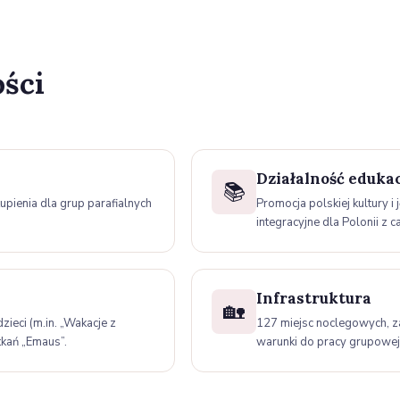
ości
Działalność eduka
📚
kupienia dla grup parafialnych
Promocja polskiej kultury 
integracyjne dla Polonii z c
Infrastruktura
🏡
ieci (m.in. „Wakacje z
127 miejsc noclegowych, z
kań „Emaus”.
warunki do pracy grupowej 