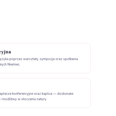
cyjna
i języka poprzez warsztaty, sympozja oraz spotkania
ałych Niemiec.
aplecze konferencyjne oraz kaplica — doskonałe
i modlitwy w otoczeniu natury.