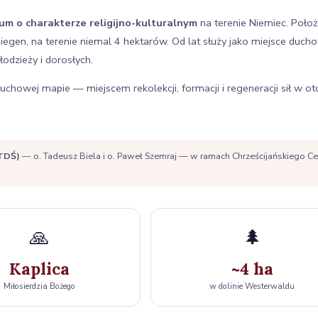
um o charakterze religijno-kulturalnym
na terenie Niemiec. Poło
iegen, na terenie niemal 4 hektarów. Od lat służy jako miejsce duc
odzieży i dorosłych.
owej mapie — miejscem rekolekcji, formacji i regeneracji sił w ot
(TDŚ)
— o. Tadeusz Biela i o. Paweł Szemraj — w ramach Chrześcijańskiego Cent
🙏
🌲
Kaplica
~4 ha
Miłosierdzia Bożego
w dolinie Westerwaldu