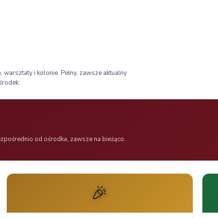
, warsztaty i kolonie. Pełny, zawsze aktualny
środek:
 bezpośrednio od ośrodka, zawsze na bieżąco.
🎉