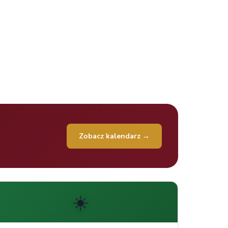
Zobacz kalendarz →
☀️