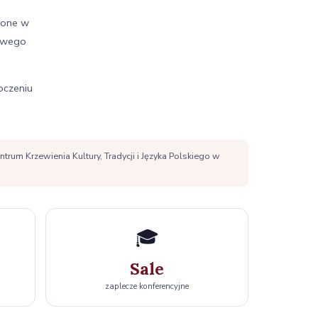
żone w
howego
oczeniu
rum Krzewienia Kultury, Tradycji i Języka Polskiego w
🎓
Sale
zaplecze konferencyjne