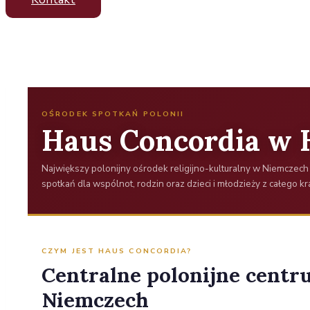
OŚRODEK SPOTKAŃ POLONII
Haus Concordia w 
Największy polonijny ośrodek religijno-kulturalny w Niemczech 
spotkań dla wspólnot, rodzin oraz dzieci i młodzieży z całego kra
CZYM JEST HAUS CONCORDIA?
Centralne polonijne centr
Niemczech