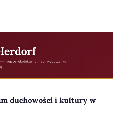
Herdorf
— miejsce rekolekcji, formacji, wypoczynku i
ju.
um duchowości i kultury w