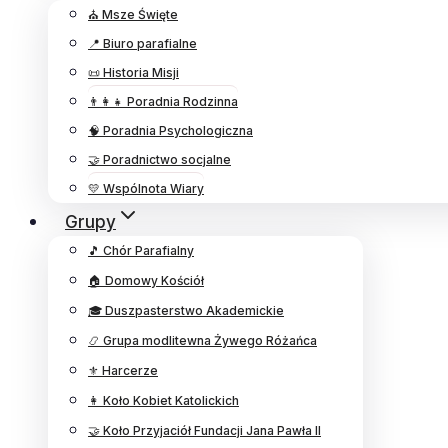
⛪ Msze Święte
📍 Biuro parafialne
📜 Historia Misji
👨‍👩‍👧 Poradnia Rodzinna
🧠 Poradnia Psychologiczna
🤝 Poradnictwo socjalne
💛 Wspólnota Wiary
Grupy
🎵 Chór Parafialny
🏠 Domowy Kościół
🎓 Duszpasterstwo Akademickie
📿 Grupa modlitewna Żywego Różańca
⚜️ Harcerze
👩 Koło Kobiet Katolickich
🤝 Koło Przyjaciół Fundacji Jana Pawła II