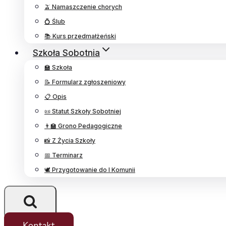
🫒 Namaszczenie chorych
💍 Ślub
📚 Kurs przedmałżeński
Szkoła Sobotnia
🏫 Szkoła
📝 Formularz zgłoszeniowy
📋 Opis
📜 Statut Szkoły Sobotniej
👨‍🏫 Grono Pedagogiczne
📸 Z Życia Szkoły
📅 Terminarz
🕊️ Przygotowanie do I Komunii
Kontakt