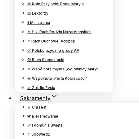
📻 Koło Przyjaciół Radia Maryja
📖 Lektorzy
🕯️ Ministranci
👨‍👩‍👧 Ruch Rodzin Nazaretańskich
✝️ Ruch Duchowej Adopcji
🌿 Polskojęzyczne grupy AA
🔵 Ruch Szensztacki
⚔️ Wspólnota męska „Wojownicy Maryi”
💎 Wspólnota „Perła Kobiecości”
💧 Źródło Życia
Sakramenty
💧 Chrzest
🕊️ Bierzmowanie
🥖 I Komunia Święta
✝️ Spowiedź