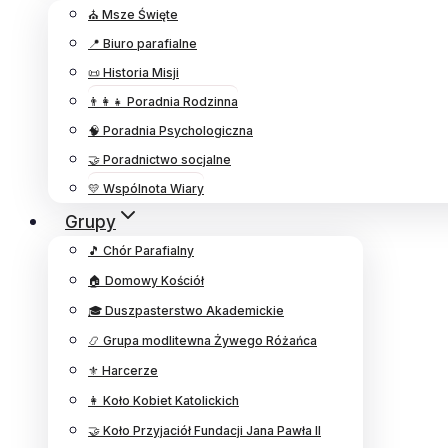
⛪ Msze Święte
📍 Biuro parafialne
📜 Historia Misji
👨‍👩‍👧 Poradnia Rodzinna
🧠 Poradnia Psychologiczna
🤝 Poradnictwo socjalne
💛 Wspólnota Wiary
Grupy
🎵 Chór Parafialny
🏠 Domowy Kościół
🎓 Duszpasterstwo Akademickie
📿 Grupa modlitewna Żywego Różańca
⚜️ Harcerze
👩 Koło Kobiet Katolickich
🤝 Koło Przyjaciół Fundacji Jana Pawła II