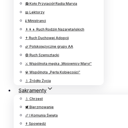
📻 Koło Przyjaciół Radia Maryja
📖 Lektorzy
🕯️ Ministranci
👨‍👩‍👧 Ruch Rodzin Nazaretańskich
✝️ Ruch Duchowej Adopcji
🌿 Polskojęzyczne grupy AA
🔵 Ruch Szensztacki
⚔️ Wspólnota męska „Wojownicy Maryi”
💎 Wspólnota „Perła Kobiecości”
💧 Źródło Życia
Sakramenty
💧 Chrzest
🕊️ Bierzmowanie
🥖 I Komunia Święta
✝️ Spowiedź