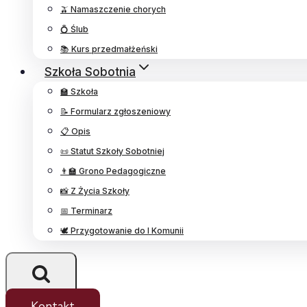
🫒 Namaszczenie chorych
💍 Ślub
📚 Kurs przedmałżeński
Szkoła Sobotnia
🏫 Szkoła
📝 Formularz zgłoszeniowy
📋 Opis
📜 Statut Szkoły Sobotniej
👨‍🏫 Grono Pedagogiczne
📸 Z Życia Szkoły
📅 Terminarz
🕊️ Przygotowanie do I Komunii
Kontakt