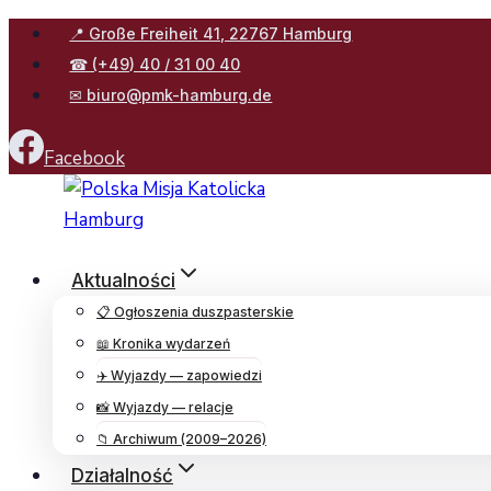
Przejdź
📍 Große Freiheit 41, 22767 Hamburg
do
☎ (+49) 40 / 31 00 40
treści
✉ biuro@pmk-hamburg.de
Facebook
Aktualności
📋 Ogłoszenia duszpasterskie
📖 Kronika wydarzeń
✈️ Wyjazdy — zapowiedzi
📸 Wyjazdy — relacje
📁 Archiwum (2009–2026)
Działalność